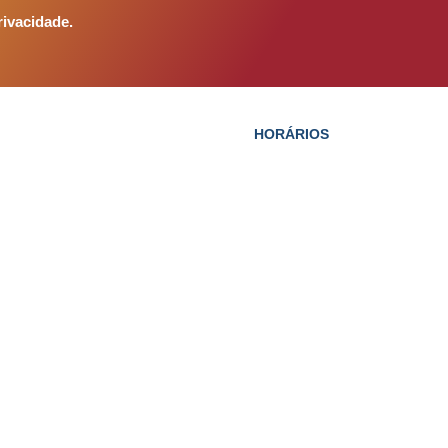
rivacidade
.
HORÁRIOS
Segunda à Sábado*
Lojas:
10h às 22h
Alimentação:
10h às 22h
Supermercados BH:
7h30 às 21h
Drogaria Araujo:
7h às 23h (segun
sexta) 7h às 22h (sábado)
Lotérica:
8h30 às 19h00 (segunda 
agem – MG, 32315-000
8h30 às 18h (sábado)
Smart Fit:
5h30 às 23h (segunda a 
8h às 17h (sábado) ​
Cinema:
13h20 às 21h15
Big Parque:
10h às 22h