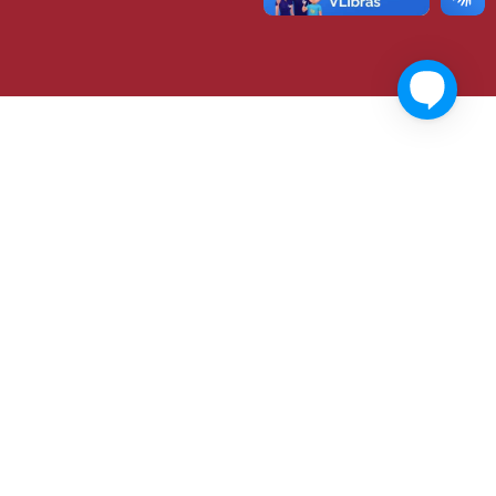
Domingo*
Lojas:
12h às 18h
Alimentação:
11h às 21h
da a
Supermercados BH:
07h30 às 19h00
Drogaria Araujo:
07h às 21h
a sexta)
Lotérica:
Fechada
Smart Fit:
08h às 14h
sexta)
Cinema:
13h20 às 21h15
Big Parque:
10h às 22h
* Acompanhe as alterações do horário de
funcionamento através das nossas redes sociais
Política de Privacidade.