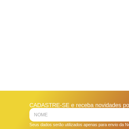
CADASTRE-SE e receba novidades por
Seus dados serão utilizados apenas para envio da New