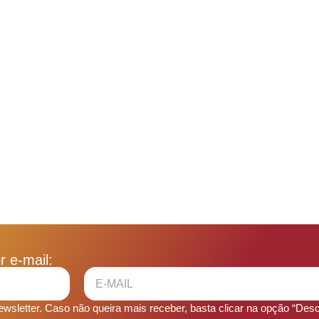
 e-mail:
sletter. Caso não queira mais receber, basta clicar na opção “Desca