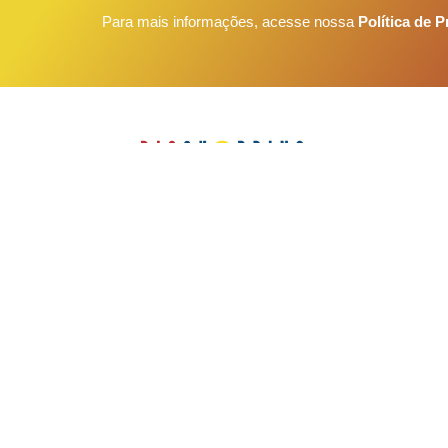
Para mais informações, acesse nossa
Política de P
(31) 3391-3300
Av. João César de Oliveira, 1275 Eldorado, Cont
Como chegar